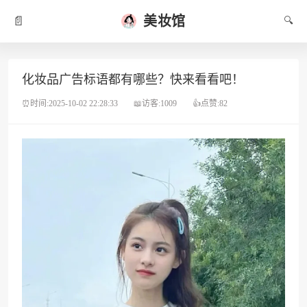
美妆馆
📄
🔍
化妆品广告标语都有哪些？快来看看吧！
⏰时间:2025-10-02 22:28:33
📖访客:1009
👍点赞:82