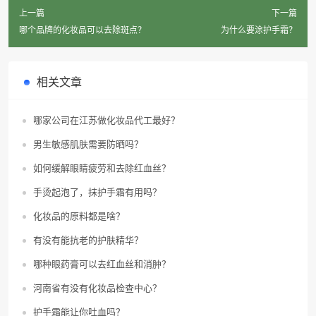
上一篇
下一篇
哪个品牌的化妆品可以去除斑点？
为什么要涂护手霜？
相关文章
哪家公司在江苏做化妆品代工最好？
男生敏感肌肤需要防晒吗？
如何缓解眼睛疲劳和去除红血丝？
手烫起泡了，抹护手霜有用吗？
化妆品的原料都是啥？
有没有能抗老的护肤精华？
哪种眼药膏可以去红血丝和消肿？
河南省有没有化妆品检查中心？
护手霜能让你吐血吗？