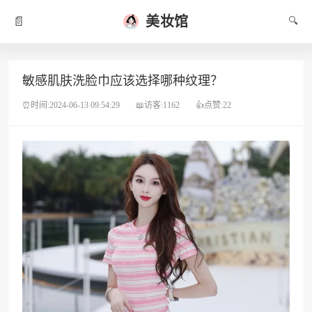
美妆馆
📄
🔍
敏感肌肤洗脸巾应该选择哪种纹理？
⏰时间:2024-06-13 09:54:29
📖访客:1162
👍点赞:22