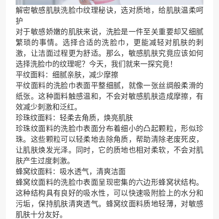
解密敏感肌肤洗脸巾纹理秘诀，选对质地，给肌肤温柔呵
护
对于敏感娇嫩的肌肤来说，洗脸是一件至关重要却又细腻
繁琐的事情。选择合适的洗脸巾，更能减轻对肌肤的刺
激，让洁面过程更为舒适。那么，敏感肌肤究竟应该如何
选择洗脸巾的纹理呢？今天，我们就来一探究竟！
平纹面料：细腻亲肤，减少摩擦
平纹面料的洗脸巾表面平整细腻，就像一张丝绸般柔滑的
纸张。这种面料触感温和，不会对敏感肌肤造成摩擦，有
效减少刺激和泛红。
珍珠纹面料：轻柔去角质，焕亮肌肤
珍珠纹面料的洗脸巾表面分布着细小的凸起颗粒，形似珍
珠。这些颗粒可以轻柔地去除角质，帮助清除老废死皮，
让肌肤焕发光泽。同时，它的质地也相对柔软，不会对肌
肤产生过度刺激。
蜂窝纹面料：吸水透气，清爽洁面
蜂窝纹面料的洗脸巾表面呈现密集的六边形蜂窝状结构。
这种结构具有良好的吸水性，可以快速吸附脸上的水分和
污垢，保持肌肤清爽透气。蜂窝纹面料质地轻薄，对敏感
肌肤十分友好。