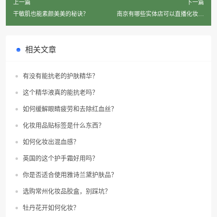
上一篇
下一篇
干敏肌也能素颜美美的秘诀？
南京有哪些实体店可以直播化妆品
小样？
相关文章
有没有能抗老的护肤精华？
这个精华液真的能抗老吗？
如何缓解眼睛疲劳和去除红血丝？
化妆用品贴标签是什么东西？
如何化妆出混血感？
英国的这个护手霜好用吗？
你是否适合使用雅诗兰黛护肤品？
选购常州化妆品胶盒，别踩坑？
牡丹花开如何化妆？