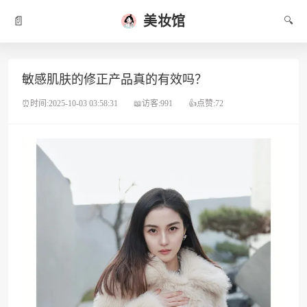
美妆馆
📄
🔍
敏感肌肤的修正产品真的有效吗？
⏰时间:2025-10-03 03:58:31
📖访客:991
👍点赞:72