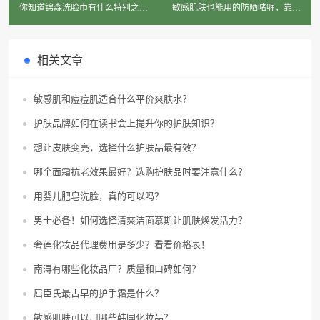
你知道锦森洗脸巾有什么特别之处
敏感肌肤也能用的防晒啫喱，靠谱
吗？
吗？
相关文章
敏感肌和痘痘肌适合什么平价爽肤水？
护肤品牌如何在读书会上提升你的护肤知识？
想让皮肤变亮，选择什么护肤品最有效？
哪个面霜抗老效果最好？选购护肤品时要注意什么？
用婴儿肥皂洗脸，真的可以吗？
男士必备！如何选择清爽洁面慕斯让肌肤焕发活力？
奢莲化妆品代理费用是多少？看看价格表！
南浔有哪些化妆品厂？质量和口碑如何？
屈臣氏最古早的护手霜是什么？
敏感肌肤可以用哪些韩国化妆品？