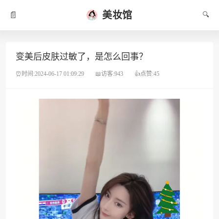
美妆馆
📄
🔍
变美后皮肤过敏了，是怎么回事？
⏰时间:2024-06-17 01:09:29
📖访客:943
👍点赞:45