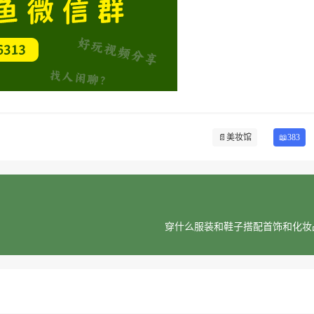
📄
美妆馆
📖383
？
穿什么服装和鞋子搭配首饰和化妆