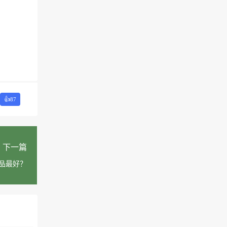
👍
87
下一篇
品最好？