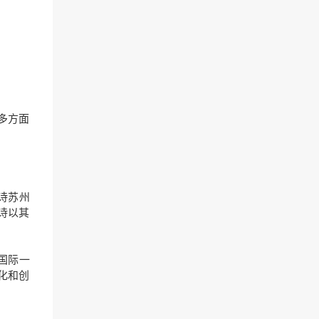
多方面
诗苏州
诗以其
国际一
化和创