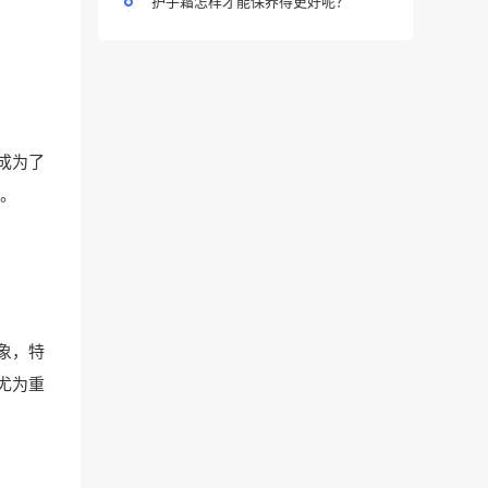
护手霜怎样才能保养得更好呢？
成为了
。
象，特
尤为重