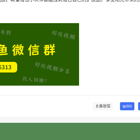
📄
美妆馆
📖860