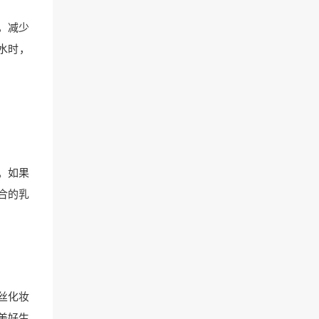
，减少
水时，
。如果
合的乳
丝化妆
美好生