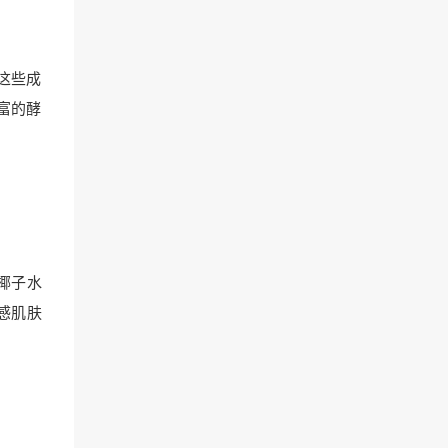
这些成
富的酵
椰子水
感肌肤