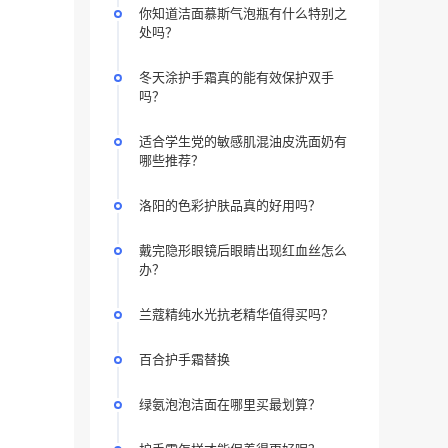
你知道洁面慕斯气泡瓶有什么特别之
处吗？
冬天涂护手霜真的能有效保护双手
吗？
适合学生党的敏感肌混油皮洗面奶有
哪些推荐？
洛阳的色彩护肤品真的好用吗？
戴完隐形眼镜后眼睛出现红血丝怎么
办？
兰蔻精纯水光抗老精华值得买吗？
百合护手霜替换
绿氨泡泡洁面在哪里买最划算？