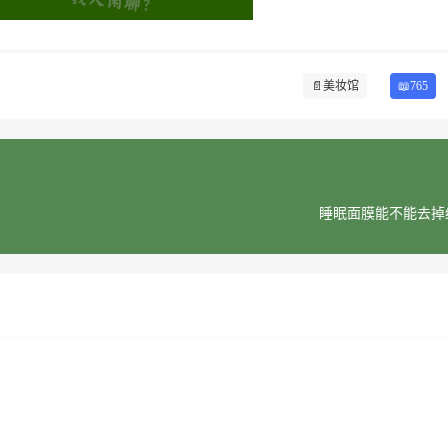
📄
美妆馆
📖765
睡眠面膜能不能去掉