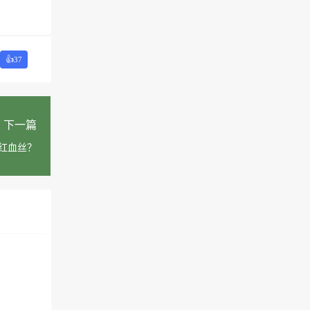
👍
37
下一篇
红血丝？