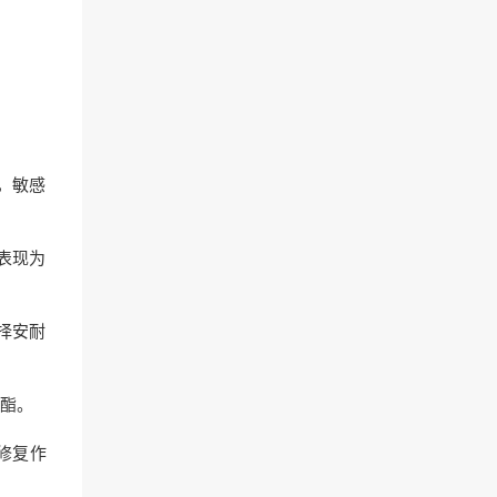
，敏感
表现为
择安耐
酯。
修复作