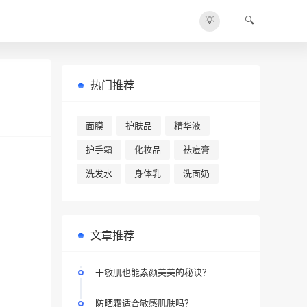
💡
🔍
热门推荐
面膜
护肤品
精华液
护手霜
化妆品
祛痘膏
洗发水
身体乳
洗面奶
文章推荐
干敏肌也能素颜美美的秘诀？
防晒霜适合敏感肌肤吗？