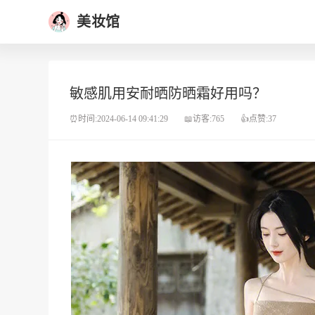
美妆馆
敏感肌用安耐晒防晒霜好用吗？
⏰时间:2024-06-14 09:41:29
📖访客:765
👍点赞:37