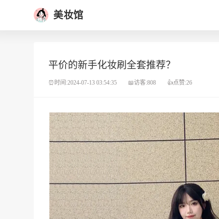
美妆馆
平价的新手化妆刷全套推荐？
⏰时间:2024-07-13 03:54:35
📖访客:808
👍点赞:26