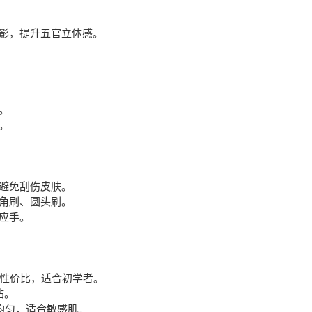
影，提升五官立体感。
。
。
避免刮伤皮肤。
角刷、圆头刷。
应手。
高性价比，适合初学者。
帖。
腻均匀，适合敏感肌。