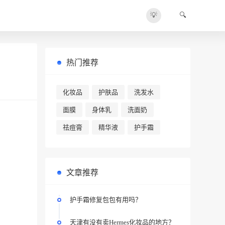
💡
🔍
热门推荐
化妆品
护肤品
洗发水
面膜
身体乳
洗面奶
祛痘膏
精华液
护手霜
文章推荐
护手霜修复包包有用吗？
天津有没有卖Hermes化妆品的地方？