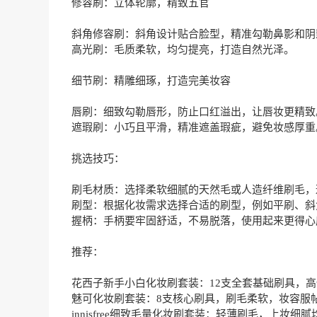
修容刷：立体轮廓，精致五官
斜角修容刷：斜角设计贴合脸型，精准勾勒鼻影和阴
高光刷：毛质柔软，均匀提亮，打造自然光泽。
细节刷：精雕细琢，打造完美妆容
唇刷：细致勾勒唇形，防止口红溢出，让唇妆更精致
遮瑕刷：小巧且平滑，精准遮盖瑕疵，避免妆感厚重
挑选技巧：
刷毛材质：选择柔软细腻的天然毛或人造纤维刷毛，
刷型：根据化妆需求选择合适的刷型，例如平刷、斜
握柄：手柄要牢固舒适，不易脱落，使用起来更得心
推荐：
花西子新手小白化妆刷套装：12支全套基础刷具，
魅可化妆刷套装：8支核心刷具，刷毛柔软，妆容服
innisfree细致毛量化妆刷套装：轻薄刷毛，上妆细