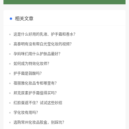
吗?
相关文章
这是什么好用的乳液、护手霜和香水？
高泰明有没有帮白光莹化妆的视频？
孕妈咪们用什么护肤品最好？
如何成为特效化妆师？
护手霜是弱酸吗？
蓓丽雅化妆品专柜哪里有？
邦克尿素护手霜值得买吗？
红脸蛋遮不住？试试这些妙招
学化妆有用吗？
选购常州化妆品胶盒，别踩坑？