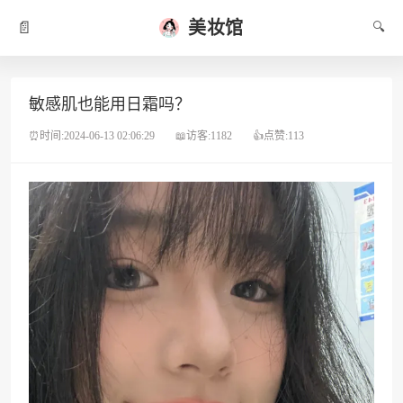
美妆馆
📄
🔍
敏感肌也能用日霜吗？
⏰时间:2024-06-13 02:06:29
📖访客:1182
👍点赞:113