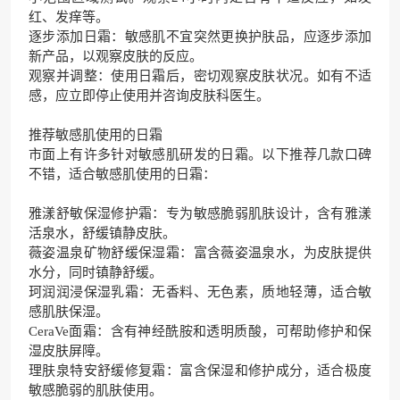
红、发痒等。
逐步添加日霜：敏感肌不宜突然更换护肤品，应逐步添加
新产品，以观察皮肤的反应。
观察并调整：使用日霜后，密切观察皮肤状况。如有不适
感，应立即停止使用并咨询皮肤科医生。
推荐敏感肌使用的日霜
市面上有许多针对敏感肌研发的日霜。以下推荐几款口碑
不错，适合敏感肌使用的日霜：
雅漾舒敏保湿修护霜：专为敏感脆弱肌肤设计，含有雅漾
活泉水，舒缓镇静皮肤。
薇姿温泉矿物舒缓保湿霜：富含薇姿温泉水，为皮肤提供
水分，同时镇静舒缓。
珂润润浸保湿乳霜：无香料、无色素，质地轻薄，适合敏
感肌肤保湿。
CeraVe面霜：含有神经酰胺和透明质酸，可帮助修护和保
湿皮肤屏障。
理肤泉特安舒缓修复霜：富含保湿和修护成分，适合极度
敏感脆弱的肌肤使用。