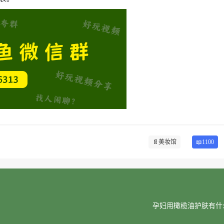
📄
美妆馆
📖1100
孕妇用橄榄油护肤有什