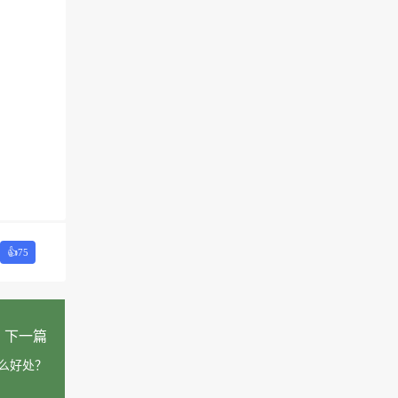
👍
75
下一篇
么好处？