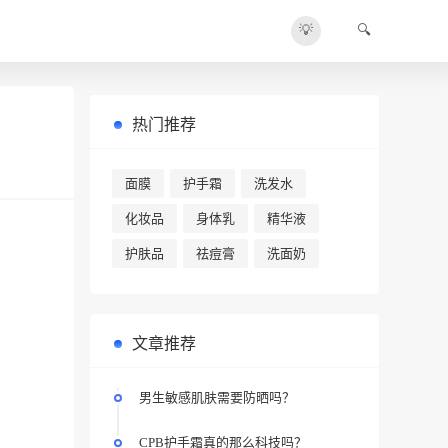
💡
🔍
热门推荐
面膜
护手霜
洗发水
化妆品
身体乳
精华液
护肤品
祛痘膏
洗面奶
文章推荐
男生敏感肌肤需要防晒吗？
CPB护手霜真的那么科技吗？