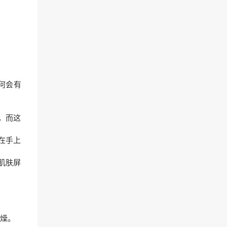
何会有
，而这
在手上
肌肤屏
燥。