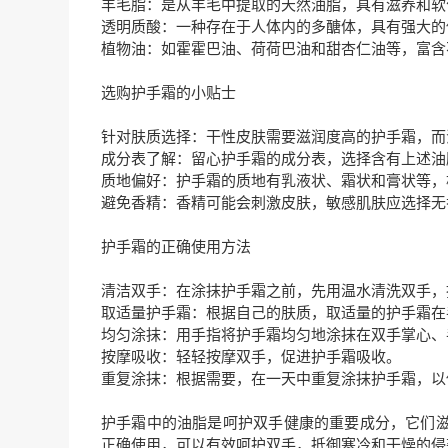
羊毛脂：是从羊毛中提取的天然油脂，具有滋养和软
透明质酸：一种存在于人体内的多醣体，具有强大的
植物油：如霍霍巴油、荷荷巴油和甜杏仁油等，富含
选购护手霜的小贴士
针对肤质选择：干性皮肤需要滋润度高的护手霜，而
成分表了解：留心护手霜的成分表，选择含有上述油
质地偏好：护手霜的质地有乳液状、霜状和膏状等，
避免香精：香精可能会刺激皮肤，敏感肌肤应选择无
护手霜的正确使用方法
清洁双手：在涂抹护手霜之前，先用温水清洗双手，
取适量护手霜：根据自己的肤质，取适量的护手霜在
均匀涂抹：用手指将护手霜均匀地涂抹在双手掌心、
按摩吸收：轻轻按摩双手，促进护手霜吸收。
重复涂抹：根据需要，在一天中重复涂抹护手霜，以
护手霜中的油脂是呵护双手健康的重要成分，它们
正确使用，可以有效呵护双手，抵御寒冷和干燥的侵