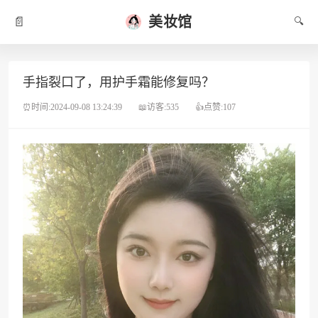
美妆馆
📄
🔍
手指裂口了，用护手霜能修复吗？
⏰时间:2024-09-08 13:24:39
📖访客:535
👍点赞:107