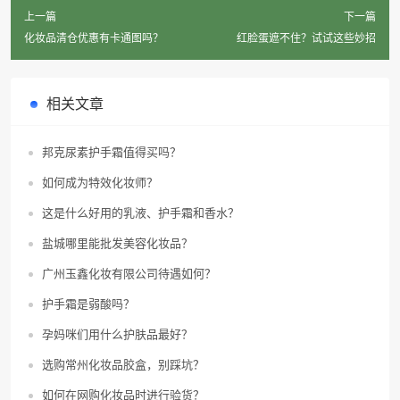
上一篇
下一篇
化妆品清仓优惠有卡通图吗？
红脸蛋遮不住？试试这些妙招
相关文章
邦克尿素护手霜值得买吗？
如何成为特效化妆师？
这是什么好用的乳液、护手霜和香水？
盐城哪里能批发美容化妆品？
广州玉鑫化妆有限公司待遇如何？
护手霜是弱酸吗？
孕妈咪们用什么护肤品最好？
选购常州化妆品胶盒，别踩坑？
如何在网购化妆品时进行验货？