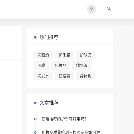
💡
🔍
热门推荐
洗面奶
护手霜
护肤品
面膜
化妆品
精华液
洗发水
祛痘膏
身体乳
文章推荐
鹿晗推荐的护手霜好用吗？
化妆品质量检测与检验专业如何进