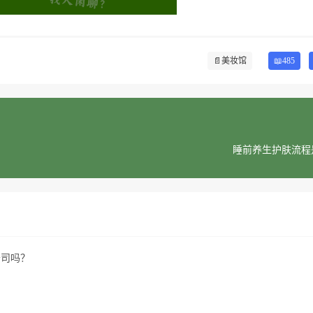
📄
美妆馆
📖485
睡前养生护肤流程
公司吗？