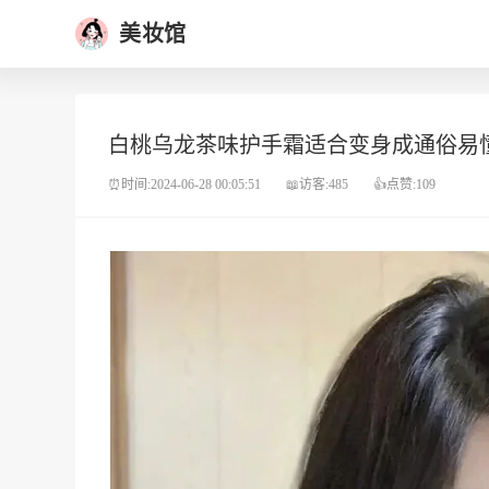
美妆馆
白桃乌龙茶味护手霜适合变身成通俗易
⏰时间:2024-06-28 00:05:51
📖访客:485
👍点赞:109