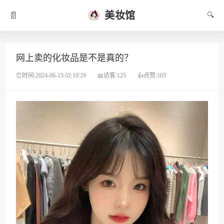
美妆馆
📄
🔍
网上卖的化妆品是不是真的？
⏰时间:2024-06-13 02:10:29
📖访客:125
👍点赞:103