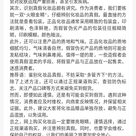
会对皮肤造成严重损害，甚至引发疾病。
其次，识别真假化妆品颇有讲究。作为消费者，我们要练
就一双“火眼金睛”，仔细辨别化妆品的真假。最直接的方
法就是查看包装。正品化妆品通常采用精致的包装盒，印
刷清晰，色泽鲜艳，而假冒伪劣产品的包装往往粗糙简
陋，印刷模糊，颜色暗淡。
此外，还可以注意产品的质地和气味。正品化妆品的质地
细腻均匀，气味清香自然，假冒伪劣产品的质地则可能会
发粘结块，气味刺鼻难闻。值得一提的是，一些造假者会
使用真假混卖的手段，将假冒产品与正品放在一起售卖，
迷惑消费者。
推荐语：鉴别化妆品真假，不妨采取“多管齐下”的方法。
除了上述方法，还可以通过正规渠道购买、查验防伪标
志、关注产品口碑等方式来避免买到假货。
然而，即便如此谨慎，还是有可能会买到假货。遇到这种
情况，消费者应及时维权，向商家反映情况，并保留相关
证据。此外，建议大家将化妆品赠品单独存放，避免与正
品混放，以免误用。
总之，网上购买化妆品一定要擦亮眼睛，谨慎选择，通过
正规渠道购买，并注意辨别真假。同时，也要学会维权，
保护自己的权益，让我们的美丽之旅更加安全放心。