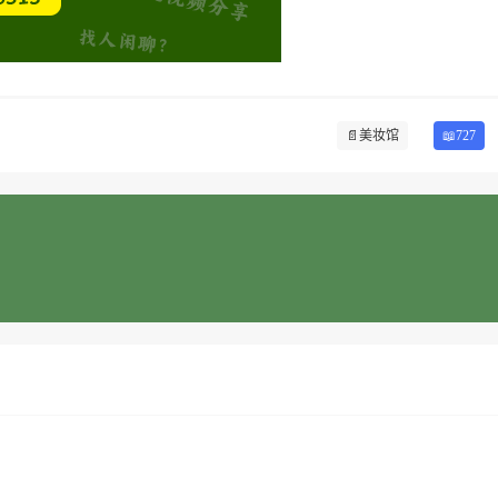
📄
美妆馆
📖727