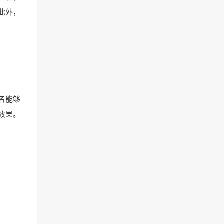
此外，
者能够
效果。