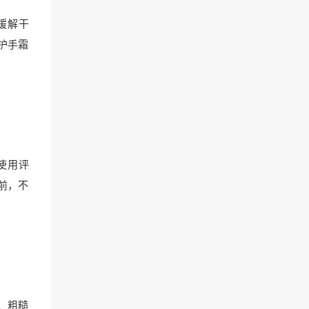
缓解干
护手霜
使用评
前，不
、粗糙