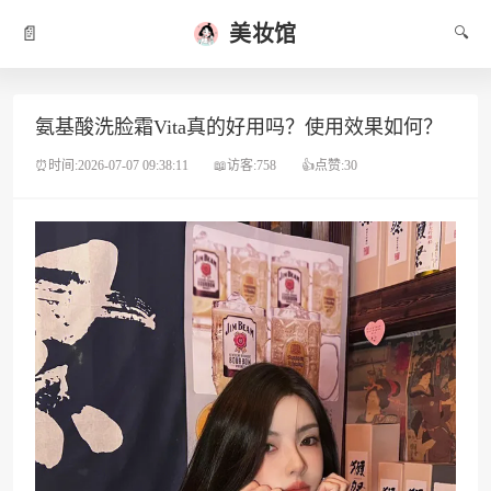
美妆馆
📄
🔍
氨基酸洗脸霜Vita真的好用吗？使用效果如何？
⏰时间:2026-07-07 09:38:11
📖访客:758
👍点赞:30