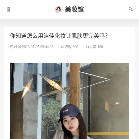
美妆馆
📄
🔍
你知道怎么用洁佳化妆让肌肤更完美吗？
⏰时间:2026-07-05 09:44:03
📖访客:669
👍点赞:108