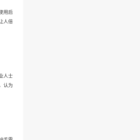
使用后
让人倍
业人士
，认为
护手霜