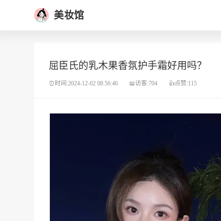
美妆馆
屈臣氏的乳木果香氛护手霜好用吗？
⏰时间:2024-12-02 08:56:46
📖访客:704
👍点赞:115