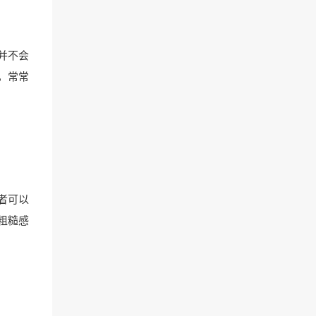
并不会
，常常
者可以
粗糙感