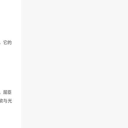
，它的
。屈臣
软与光