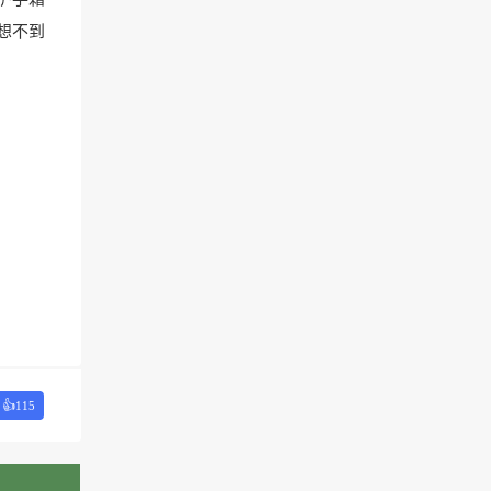
想不到
👍
115