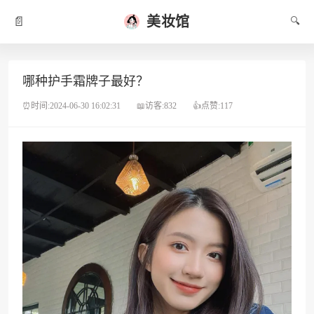
美妆馆
📄
🔍
哪种护手霜牌子最好？
⏰时间:2024-06-30 16:02:31
📖访客:832
👍点赞:117