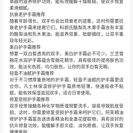
卓越的滋养修护功效，能有效缓解干燥粗糙，使双手恢复
柔滑细腻。
抗衰老护手霜推荐
随着年龄增长，双手也会出现衰老的迹象，这时你需要抗
衰老护手霜来拯救它们。科颜氏酪梨乳木果手霜含有丰富
的酪梨油和乳木果油，能滋养双重、抵御细纹，让双手重
现年轻光彩。
美白护手霜推荐
想要一双白皙透亮的双手，美白护手霜必不可少。兰芝雪
融花水润护手霜蕴含雪融花精华，具有极佳的提亮肤色功
效，能淡化色斑、均匀肤色，让你的双手白皙无暇。
轻盈不油腻护手霜推荐
对于不习惯厚重质地的护手霜，轻盈不油腻的护手霜更适
合你。凡士林保湿修护护手霜质地轻薄，快速吸收不粘
腻，能有效保湿滋润双手，适合日常使用。
修复受损护手霜推荐
双手经常接触各种化学物质或频繁洗手，容易导致肌肤受
损。这时，你需要修复受损护手霜来呵护它们。阿芙精油
修护护手霜富含迷迭香精油和金盏花提取物，具有良好的
抗炎修复功效，能缓解手部炎症、淡化疤痕，让双手恢复
健康美丽。