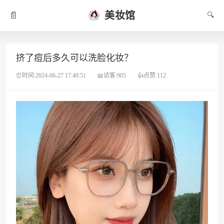
美妆馆
📄
🔍
挤了痘后多久可以洗脸化妆？
⏰时间:2024-06-27 17:40:51
📖访客:905
👍点赞:112