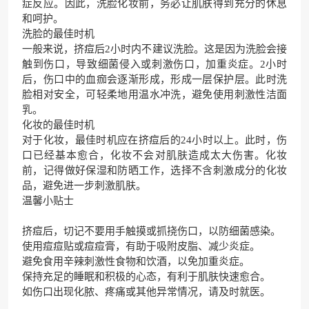
症反应。因此，洗脸化妆前，务必让肌肤得到充分的休息
和呵护。
洗脸的最佳时机
一般来说，挤痘后2小时内不建议洗脸。这是因为洗脸会接
触到伤口，导致细菌侵入或刺激伤口，加重炎症。2小时
后，伤口中的血痂会逐渐形成，形成一层保护层。此时洗
脸相对安全，可轻柔地用温水冲洗，避免使用刺激性洁面
乳。
化妆的最佳时机
对于化妆，最佳时机应在挤痘后的24小时以上。此时，伤
口已经基本愈合，化妆不会对肌肤造成太大伤害。化妆
前，记得做好保湿和防晒工作，选择不含刺激成分的化妆
品，避免进一步刺激肌肤。
温馨小贴士
挤痘后，切记不要用手触摸或抓挠伤口，以防细菌感染。
使用痘痘贴或痘痘膏，有助于吸附皮脂、减少炎症。
避免食用辛辣刺激性食物和饮酒，以免加重炎症。
保持充足的睡眠和积极的心态，有利于肌肤快速愈合。
如伤口出现化脓、疼痛或其他异常情况，请及时就医。