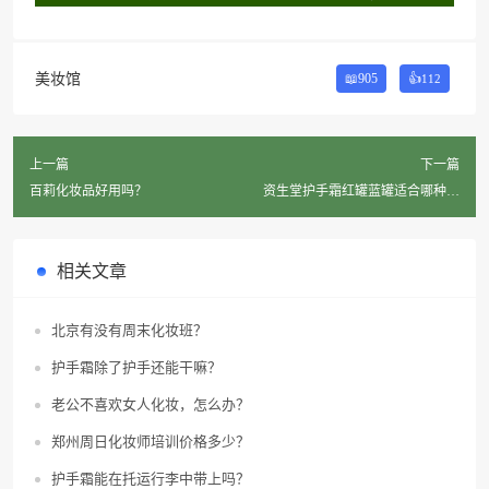
美妆馆
📖905
👍
112
上一篇
下一篇
百莉化妆品好用吗？
资生堂护手霜红罐蓝罐适合哪种皮
肤？
相关文章
北京有没有周末化妆班？
护手霜除了护手还能干嘛？
老公不喜欢女人化妆，怎么办？
郑州周日化妆师培训价格多少？
护手霜能在托运行李中带上吗？