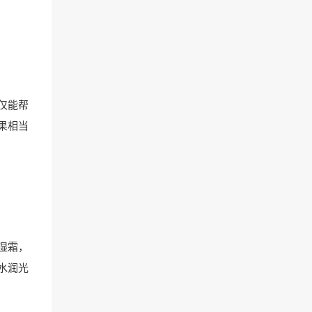
仅能帮
果相当
湿霜，
水润光