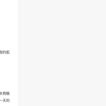
瑕的肌
水杨酸
一天的