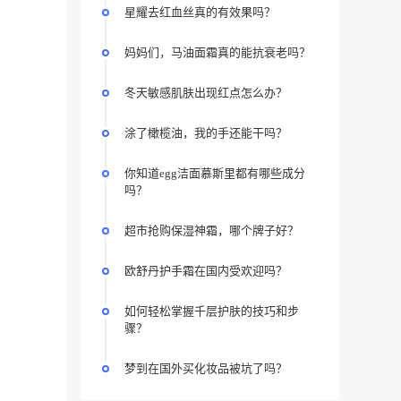
星耀去红血丝真的有效果吗？
妈妈们，马油面霜真的能抗衰老吗？
冬天敏感肌肤出现红点怎么办？
涂了橄榄油，我的手还能干吗？
你知道egg洁面慕斯里都有哪些成分
吗？
超市抢购保湿神霜，哪个牌子好？
欧舒丹护手霜在国内受欢迎吗？
如何轻松掌握千层护肤的技巧和步
骤？
梦到在国外买化妆品被坑了吗？