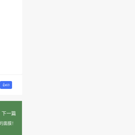
👍
69
下一篇
的面膜！