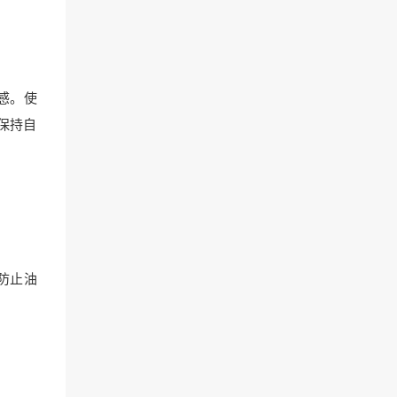
感。使
保持自
防止油