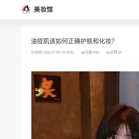
美妆馆
油痘肌该如何正确护肤和化妆？
⏰时间:2026-07-06 10:28:02
📖访客:966
👍点赞:69