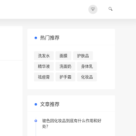
💡
🔍
热门推荐
洗发水
面膜
护肤品
精华液
洗面奶
身体乳
祛痘膏
护手霜
化妆品
文章推荐
玻色因化妆品到底有什么作用和好
处？